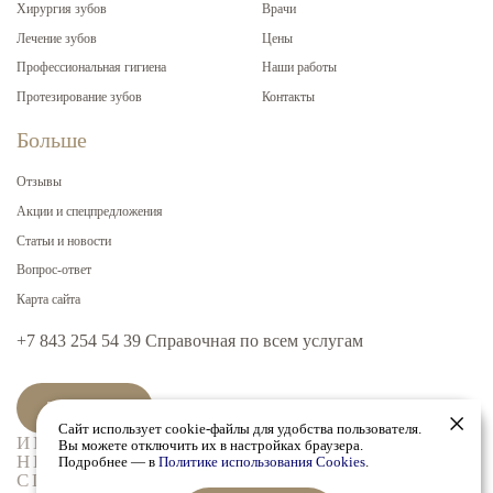
Хирургия зубов
Врачи
Лечение зубов
Цены
Профессиональная гигиена
Наши работы
Протезирование зубов
Контакты
Больше
Отзывы
Акции и спецпредложения
Статьи и новости
Вопрос-ответ
Карта сайта
+7 843 254 54 39
Cправочная по всем услугам
Записаться
Сайт использует cookie-файлы для удобства пользователя.
ИМЕЮТСЯ ПРОТИВОПОКАЗАНИЯ,
Вы можете отключить их в настройках браузера.
НЕОБХОДИМА КОНСУЛЬТАЦИЯ
Подробнее — в
Политике использования Cookies
.
СПЕЦИАЛИСТА