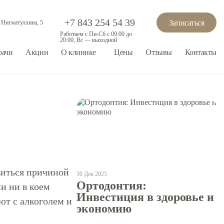
+7 843 254 54 39
Записаться
. Нигматуллина, 5
Работаем с Пн-Сб с 09:00 до
20:00, Вс — выходной
рачи
Акции
О клинике
Цены
Отзывы
Контакты
виться причиной
30 Дек 2025
Ортодонтия:
и ни в коем
Инвестиция в здоровье и
ют с алкоголем и
экономию