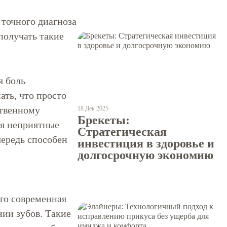
 точного диагноза
получать такие
я боль
ать, что просто
ственному
18 Дек 2025
Брекеты:
ая неприятные
Стратегическая
чередь способен
инвестиция в здоровье и
долгосрочную экономию
 то современная
ии зубов. Такие