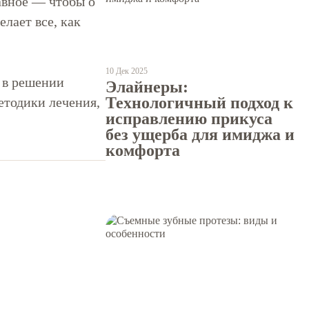
лавное — чтобы о
лает все, как
10 Дек 2025
 в решении
Элайнеры:
Технологичный подход к
етодики лечения,
исправлению прикуса
без ущерба для имиджа и
комфорта