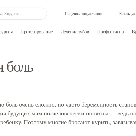
Получить консультацию
Казань, ул
рургия
Протезирование
Лечение зубов
Профгигиена
В
я боль
ю боль очень сложно, но часто беременность стано
ния будущих мам по-человечески понятны — ведь он
 ребенку. Поэтому многие бросают курить, завязыва